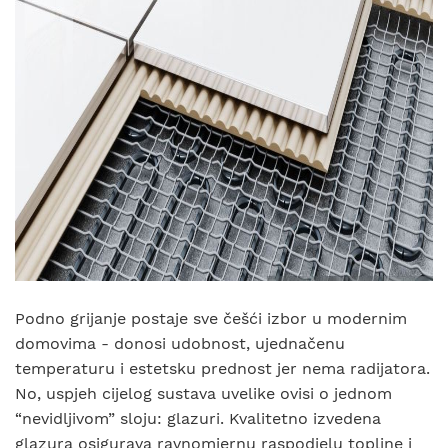
Podno grijanje postaje sve češći izbor u modernim
domovima - donosi udobnost, ujednačenu
temperaturu i estetsku prednost jer nema radijatora.
No, uspjeh cijelog sustava uvelike ovisi o jednom
“nevidljivom” sloju: glazuri. Kvalitetno izvedena
glazura osigurava ravnomjernu raspodjelu topline i