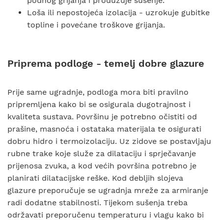
podnog grijanja i produžuje sušenje.
Loša ili nepostojeća izolacija - uzrokuje gubitke
topline i povećane troškove grijanja.
Priprema podloge - temelj dobre glazure
Prije same ugradnje, podloga mora biti pravilno
pripremljena kako bi se osigurala dugotrajnost i
kvaliteta sustava. Površinu je potrebno očistiti od
prašine, masnoća i ostataka materijala te osigurati
dobru hidro i termoizolaciju. Uz zidove se postavljaju
rubne trake koje služe za dilataciju i sprječavanje
prijenosa zvuka, a kod većih površina potrebno je
planirati dilatacijske reške. Kod debljih slojeva
glazure preporučuje se ugradnja mreže za armiranje
radi dodatne stabilnosti. Tijekom sušenja treba
održavati preporučenu temperaturu i vlagu kako bi