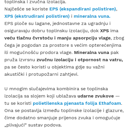
toplinska i zvučna izolacija.
Najčešće se koriste
EPS (ekspandirani polistiren)
,
XPS (ekstrudirani polistiren)
i
mineralna vuna
.
EPS ploče su lagane, jednostavne za ugradnju i
osiguravaju dobru toplinsku izolaciju, dok
XPS
ima
veću tlačnu čvrstoću i manju apsorpciju vlage
, zbog
čega je pogodan za prostore s većim opterećenjima
ili mogućnošću prodora vlage.
Mineralna vuna
pak
pruža izvrsnu
zvučnu izolaciju
i
otpornost na vatru
,
pa se često koristi u objektima gdje su važni
akustički i protupožarni zahtjevi.
U mnogim slučajevima kombinira se toplinska
izolacija sa slojem koji ublažava
udarne zvukove
—
tu se koristi
polietilenska pjenasta folija Ethafoam
.
Ona se postavlja između toplinske izolacije i glazure,
čime dodatno smanjuje prijenos zvuka i omogućuje
„plivajući“ sustav podova.