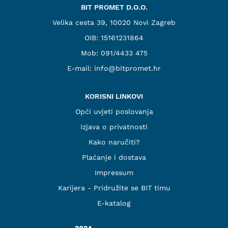
BIT PROMET D.O.O.
Velika cesta 39, 10020 Novi Zagreb
OIB: 15161231864
Mob:
091/4433 475
E-mail:
info@bitpromet.hr
KORISNI LINKOVI
Opći uvjeti poslovanja
Izjava o privatnosti
Kako naručiti?
Plaćanje i dostava
Impressum
Karijera - Pridružite se BIT timu
E-katalog