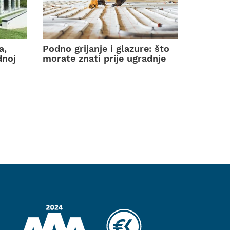
a,
Podno grijanje i glazure: što
dnoj
morate znati prije ugradnje