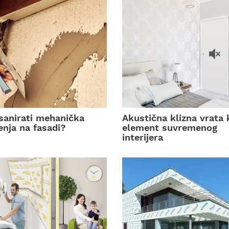
sanirati mehanička
Akustična klizna vrata 
enja na fasadi?
element suvremenog
interijera