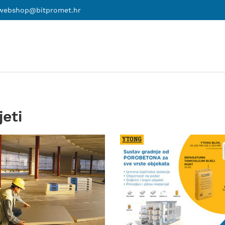
webshop@bitpromet.hr
jeti