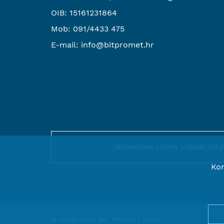
OIB: 15161231864
Mob:
091/4433 475
E-mail:
info@bitpromet.hr
Navedene cijene vrijede isk
Kor
© 2000-2026 BIT PROMET d.o.o.