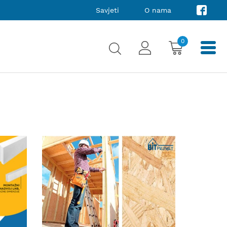
Savjeti
O nama
0