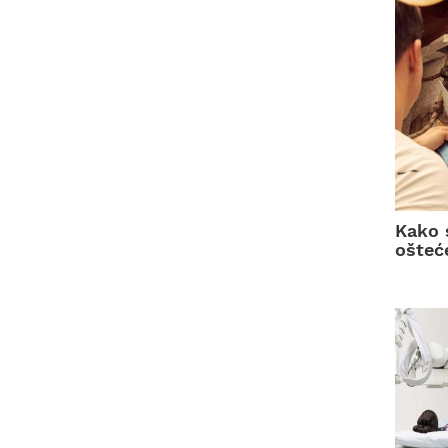
Kako 
ošteć