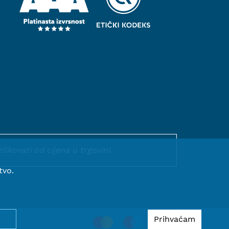
kovati od cijena u trgovini.
tvo.
Prihvaćam