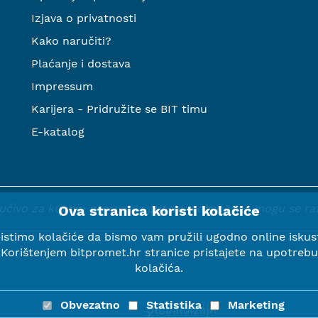
Izjava o privatnosti
Kako naručiti?
Plaćanje i dostava
Impressum
Karijera - Pridružite se BIT timu
E-katalog
ljučivo za kupnju proizvoda putem webshopa i mogu se razli
Ova stranica koristi kolačiće
istimo kolačiće da bismo vam pružili ugodno online iskus
Korištenjem bitpromet.hr stranice pristajete na upotrebu
kolačića.
Obvezatno
Statistika
Marketing