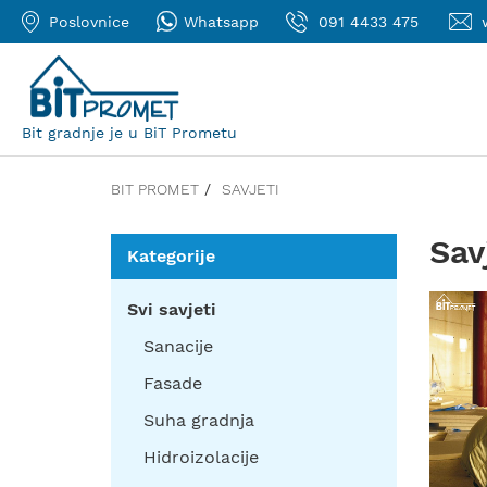
Poslovnice
Whatsapp
091 4433 475
Bit gradnje je u BiT Prometu
BIT PROMET
SAVJETI
Sav
Kategorije
Svi savjeti
Sanacije
Fasade
Suha gradnja
Hidroizolacije