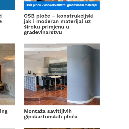
d
OSB ploče – konstrukcijski
e
jak i moderan materijal uz
široku primjenu u
građevinarstvu
ing
Montaža savitljivih
gipskartonskih ploča