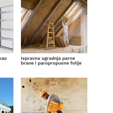
kao
Ispravna ugradnja parne
brane i paropropusne folije