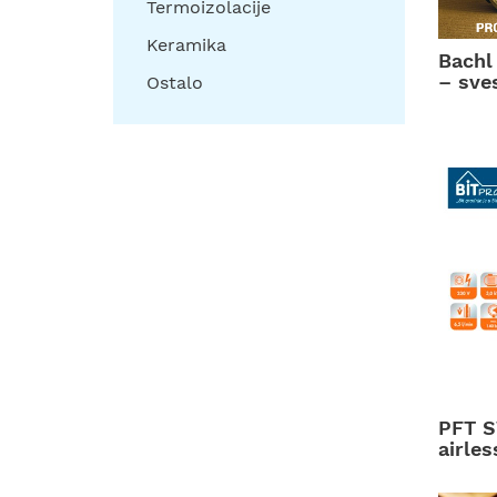
Termoizolacije
Keramika
Bachl 
– sve
Ostalo
PFT S
airles