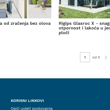
ta od zračenja bez olova
Rigips Glasroc X - snag
otpornost i lakoća u je
ploči
od 5
KORISNI LINKOVI
Opći uvjeti poslovanja