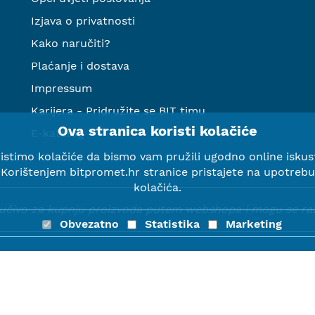
Izjava o privatnosti
Kako naručiti?
Plaćanje i dostava
Impressum
Karijera - Pridružite se BIT timu
Ova stranica koristi kolačiće
E-katalog
istimo kolačiće da bismo vam pružili ugodno online iskus
Korištenjem bitpromet.hr stranice pristajete na upotrebu
kolačića.
ljučivo za kupnju proizvoda putem webshopa i mogu se razli
Obvezatno
Statistika
Marketing