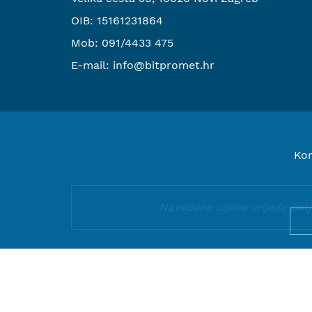
OIB: 15161231864
Mob:
091/4433 475
E-mail:
info@bitpromet.hr
Kor
Navedene cijene vrijede isk
© 2000-2026 BIT PROMET d.o.o.