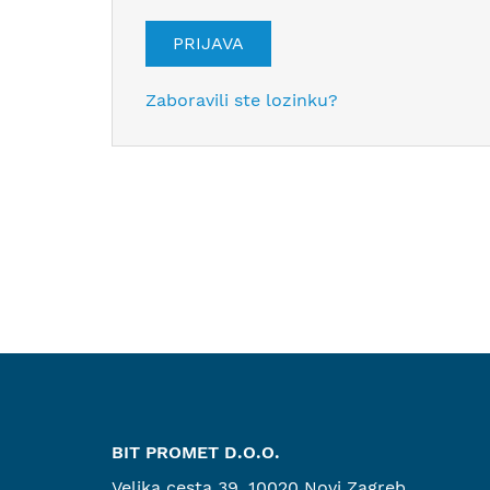
PRIJAVA
Zaboravili ste lozinku?
BIT PROMET D.O.O.
Velika cesta 39, 10020 Novi Zagreb