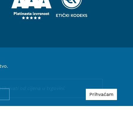
tvo.
kovati od cijena u trgovini.
Prihvaćam