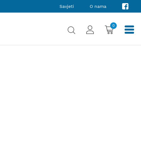
Savjeti
O nama
0