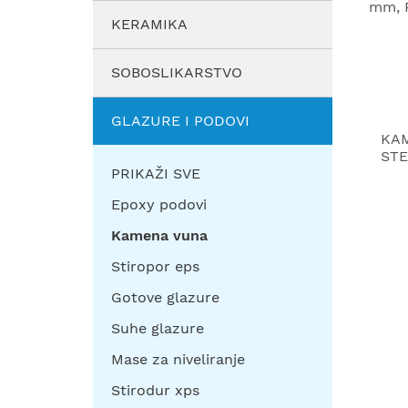
KERAMIKA
SOBOSLIKARSTVO
GLAZURE I PODOVI
KAM
STE
PRIKAŽI SVE
Epoxy podovi
Kamena vuna
Stiropor eps
Gotove glazure
Suhe glazure
Mase za niveliranje
Stirodur xps