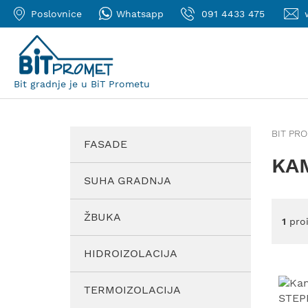
Poslovnice
Whatsapp
091 4433 475
Bit gradnje je u BiT Prometu
BIT PR
FASADE
KA
SUHA GRADNJA
ŽBUKA
1
proi
HIDROIZOLACIJA
TERMOIZOLACIJA