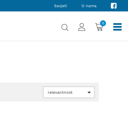
Savjeti
O nama
0
relevantnost