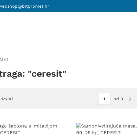
webshop@bitpromet.hr
OMET
traga: "ceresit"
oizvod
od 3