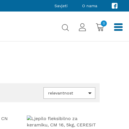
Savjeti
O nama
0
relevantnost