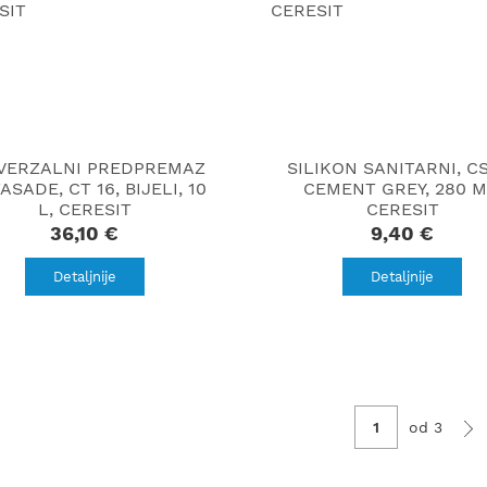
VERZALNI PREDPREMAZ
SILIKON SANITARNI, CS
ASADE, CT 16, BIJELI, 10
CEMENT GREY, 280 M
L, CERESIT
CERESIT
36,10 €
9,40 €
Detaljnije
Detaljnije
od 3