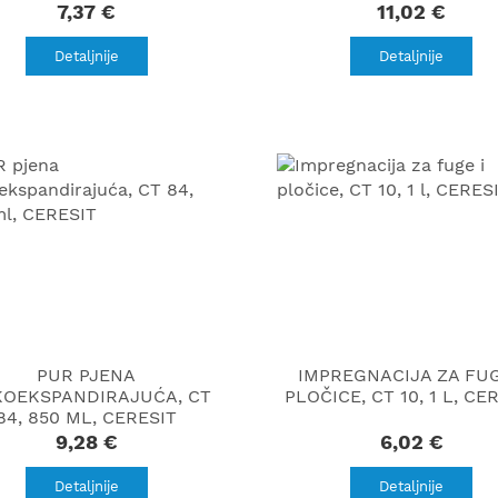
7,37 €
11,02 €
Detaljnije
Detaljnije
PUR PJENA
IMPREGNACIJA ZA FUG
KOEKSPANDIRAJUĆA, CT
PLOČICE, CT 10, 1 L, CE
84, 850 ML, CERESIT
9,28 €
6,02 €
Detaljnije
Detaljnije