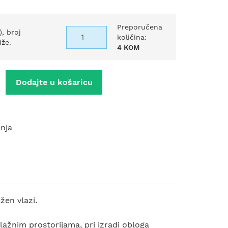
Preporučena
), broj
količina:
iže.
4 KOM
Dodajte u košaricu
anja
žen vlazi.
lažnim prostorijama, pri izradi obloga