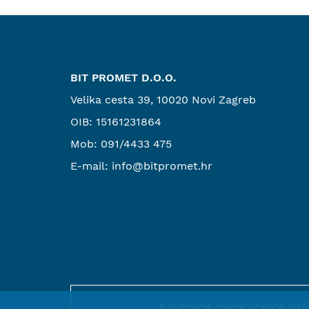
BIT PROMET D.O.O.
Velika cesta 39, 10020 Novi Zagreb
OIB: 15161231864
Mob:
091/4433 475
E-mail:
info@bitpromet.hr
Navedene cijene vrijede isk