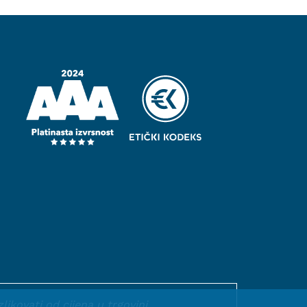
kovati od cijena u trgovini.