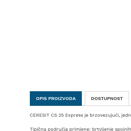
OPIS PROIZVODA
DOSTUPNOST
CERESIT CS 25 Express je brzovezujući, jedno
Tipična područja primjene: brtvljenje spojni