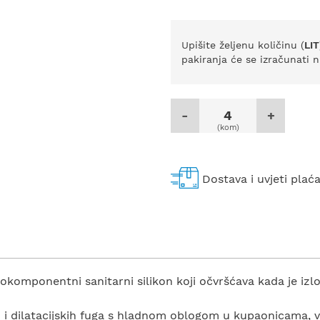
Upišite željenu količinu (
LIT
pakiranja će se izračunati n
-
+
(kom)
Dostava i uvjeti plać
komponentni sanitarni silikon koji očvršćava kada je izlo
h i dilatacijskih fuga s hladnom oblogom u kupaonicama, v