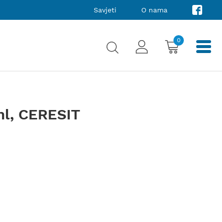
Savjeti
O nama
0
ml, CERESIT