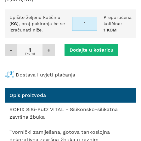
Upišite željenu količinu
Preporučena
(
KG
), broj pakiranja će se
količina:
izračunati niže.
1 KOM
-
+
Dodajte u košaricu
(kom)
Dostava i uvjeti plaćanja
Opis proizvoda
ROFIX SiSi-Putz VITAL - Silikonsko-silikatna
završna žbuka
Tvornički zamiješana, gotova tankoslojna
dekorativna završna žbuka u raznim