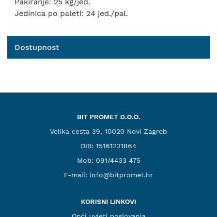
Pakiranje: 25 kg/jed.
Jedinica po paleti: 24 jed./pal.
Dostupnost
BIT PROMET D.O.O.
Velika cesta 39, 10020 Novi Zagreb
OIB: 15161231864
Mob:
091/4433 475
E-mail:
info@bitpromet.hr
KORISNI LINKOVI
Opći uvjeti poslovanja