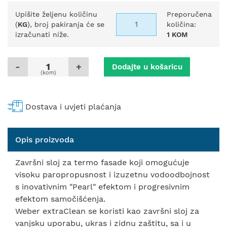
Upišite željenu količinu
Preporučena
(
KG
), broj pakiranja će se
količina:
izračunati niže.
1 KOM
-
+
Dodajte u košaricu
(kom)
Dostava i uvjeti plaćanja
Opis proizvoda
Završni sloj za termo fasade koji omogućuje
visoku paropropusnost i izuzetnu vodoodbojnost
s inovativnim "Pearl" efektom i progresivnim
efektom samočišćenja.
Weber extraClean se koristi kao završni sloj za
vanjsku uporabu, ukras i zidnu zaštitu, sa i u