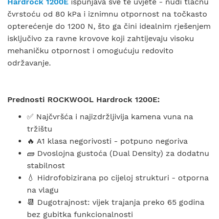
Hardrock 1200E
ispunjava sve te uvjete - nudi tlačnu
čvrstoću od 80 kPa i iznimnu otpornost na točkasto
opterećenje do 1200 N, što ga čini idealnim rješenjem
isključivo za ravne krovove koji zahtijevaju visoku
mehaničku otpornost i omogućuju redovito
održavanje.
Prednosti ROCKWOOL Hardrock 1200E:
✅ Najčvršća i najizdržljivija kamena vuna na
tržištu
🔥 A1 klasa negorivosti - potpuno negoriva
🧱 Dvoslojna gustoća (Dual Density) za dodatnu
stabilnost
💧 Hidrofobizirana po cijeloj strukturi - otporna
na vlagu
📆 Dugotrajnost: vijek trajanja preko 65 godina
bez gubitka funkcionalnosti