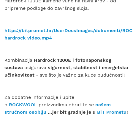
Hardrock 1200E kamene vune na ravni krov - od
pripreme podloge do završnog sloja.
https://bitpromet.hr/UserDocsImages/dokumenti/R
hardrock video.mp4
Kombinacija
Hardrock 1200E i fotonaponskog
sustava
osigurava
sigurnost, stabilnost i energetsku
učinkovitost
- sve što je važno za kuće budućnosti!
Za dodatne informacije i upite
o
ROCKWOOL
proizvodima obratite se
našem
stručnom osoblju
...jer bit gradnje je u
BiT Prometu
!