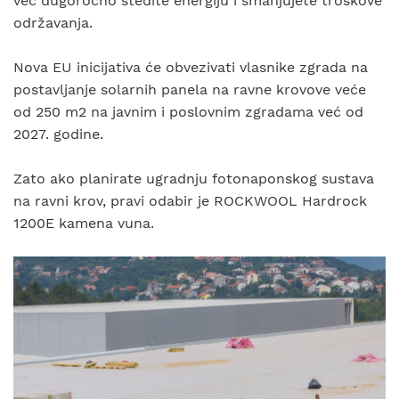
već dugoročno štedite energiju i smanjujete troškove
održavanja.
Nova EU inicijativa će obvezivati vlasnike zgrada na
postavljanje solarnih panela na ravne krovove veće
od 250 m2 na javnim i poslovnim zgradama već od
2027. godine.
Zato ako planirate ugradnju fotonaponskog sustava
na ravni krov, pravi odabir je ROCKWOOL Hardrock
1200E kamena vuna.