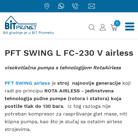
0
Bit gradnje je u BiT Prometu
PFT SWING L FC-230 V airless
visokotlačna pumpa s tehnologijom RotaAirless
PFT SWING airless
je
stroj najnovije generacije
koji
radi po principu
ROTA AIRLESS - jedinstvena
tehnologija pužne pumpe (rotora i statora) koja
postiže tlak do 130 bara
. Iz tog razloga nije
potreban kompresor za raspršivanje glet mase, niti
klipna pumpa, kao što je slučaj sa ostalim airless
strojevima.