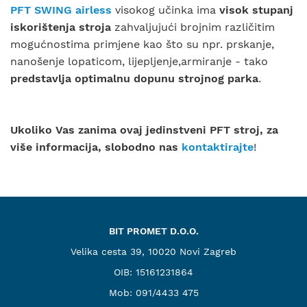
PFT SWING airless
visokog učinka ima
visok stupanj
iskorištenja stroja
zahvaljujući brojnim različitim
mogućnostima primjene kao što su npr. prskanje,
nanošenje lopaticom, lijepljenje,armiranje - tako
predstavlja optimalnu dopunu strojnog parka
.
Ukoliko Vas zanima ovaj jedinstveni PFT stroj, za
više informacija, slobodno nas
kontaktirajte
!
BIT PROMET D.O.O.
Velika cesta 39, 10020 Novi Zagreb
OIB: 15161231864
Mob:
091/4433 475