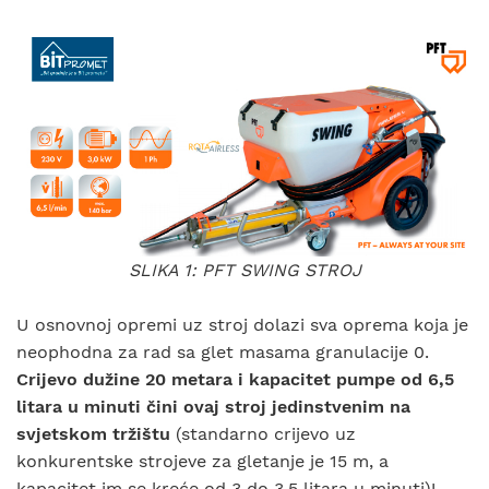
SLIKA 1: PFT SWING STROJ
U osnovnoj opremi uz stroj dolazi sva oprema koja je
neophodna za rad sa glet masama granulacije 0.
Crijevo dužine 20 metara i kapacitet pumpe od 6,5
litara u minuti čini ovaj stroj jedinstvenim na
svjetskom tržištu
(standarno crijevo uz
konkurentske strojeve za gletanje je 15 m, a
kapacitet im se kreće od 3 do 3,5 litara u minuti)!