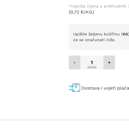
*najniža cijena u prethodnih
(0,72 €/KG)
Upišite željenu količinu (
KG
će se izračunati niže.
-
+
(kom)
Dostava i uvjeti plać