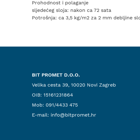
Prohodnost i polaganje
sljedećeg sloja: nakon ca 72 sata
Potrošnja: ca 3,5 kg/m2 za 2 mm debljine s
BIT PROMET D.O.O.
Velika cesta 39, 10020 Novi Zagreb
OIB: 15161231864
Mob:
091/4433 475
E-mail:
info@bitpromet.hr