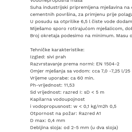
Vodonepropusna masa
Suha industrijski pripremljena mješavina na c
cementnih površina, za primjenu prije polag
U posudu sa otprilike 6,5 l čiste vode do
Miješamo sporo rotirajućom mješalicom, do
Broj okretaja podesimo na minimum. Masu os
Tehničke karakteristike:
Izgled: sivi prah
Razvrstavanje prema normi: EN 1504-2
Omjer mješanja sa vodom: cca 7,0 -7,25 l/25
Vrijeme uporabe: ca 60 min.
Ph-vrijednost: 11,53
Sd vrijednost: razred I: sD < 5 m
Kapilarna vodoupojnost
i vodopropusnost: w < 0,1 kg/m2h 0,5
Otpornost na požar: Razred A1
D max: 0,4 mm
Debljina sloja: od 2-5 mm (u dva sloja)