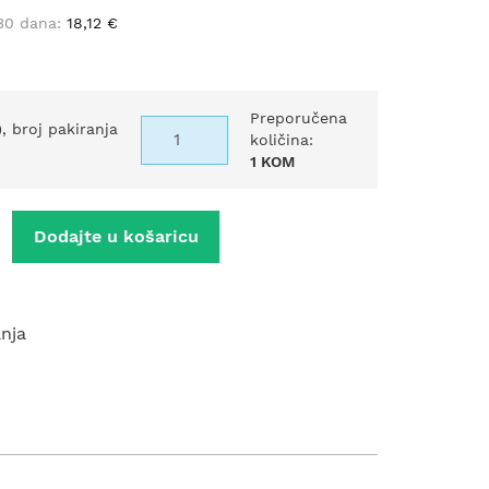
 30 dana:
18,12 €
Preporučena
), broj pakiranja
količina:
1 KOM
Dodajte u košaricu
anja