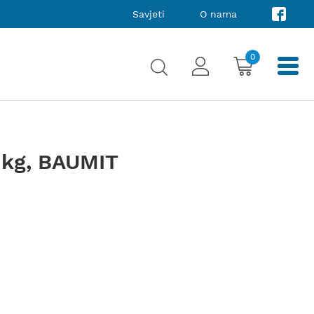
Savjeti
O nama
0
kg, BAUMIT