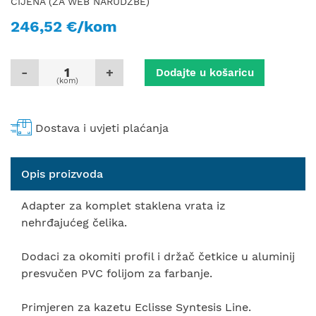
CIJENA (ZA WEB NARUDŽBE)
246,52 €/kom
-
+
Dodajte u košaricu
(kom)
Dostava i uvjeti plaćanja
Opis proizvoda
Adapter za komplet staklena vrata iz
nehrđajućeg čelika.
Dodaci za okomiti profil i držač četkice u aluminij
presvučen PVC folijom za farbanje.
Primjeren za kazetu Eclisse Syntesis Line.