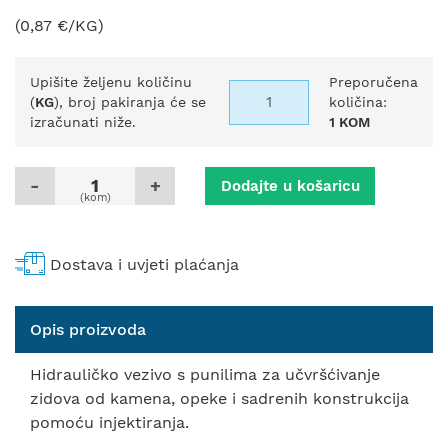
(0,87 €/KG)
Upišite željenu količinu
Preporučena
(
KG
), broj pakiranja će se
količina:
izračunati niže.
1 KOM
-
+
Dodajte u košaricu
(kom)
Dostava i uvjeti plaćanja
Opis proizvoda
Hidrauličko vezivo s punilima za učvršćivanje
zidova od kamena, opeke i sadrenih konstrukcija
pomoću injektiranja.