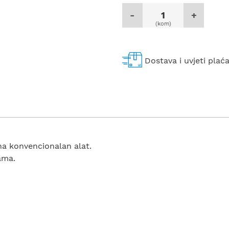
-
+
(kom)
Dostava i uvjeti plać
na konvencionalan alat.
ama.