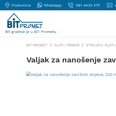
Poslovnice
Whatsapp
091 4433 475
Bit gradnje je u BiT Prometu
BIT PROMET
ALATI I PRIBOR
STROJEVI, ALATI 
Valjak za nanošenje za