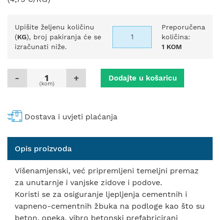
Upišite željenu količinu
Preporučena
(
KG
), broj pakiranja će se
količina:
izračunati niže.
1 KOM
-
+
Dodajte u košaricu
(kom)
Dostava i uvjeti plaćanja
Opis proizvoda
Višenamjenski, već pripremljeni temeljni premaz
za unutarnje i vanjske zidove i podove.
Koristi se za osiguranje ljepljenja cementnih i
vapneno-cementnih žbuka na podloge kao što su
beton, opeka, vibro betonski prefabricirani