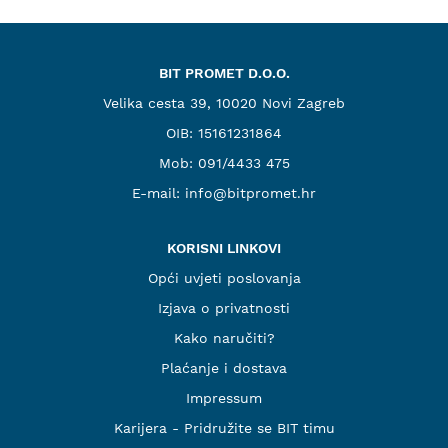
BIT PROMET D.O.O.
Velika cesta 39, 10020 Novi Zagreb
OIB: 15161231864
Mob:
091/4433 475
E-mail:
info@bitpromet.hr
KORISNI LINKOVI
Opći uvjeti poslovanja
Izjava o privatnosti
Kako naručiti?
Plaćanje i dostava
Impressum
Karijera - Pridružite se BIT timu