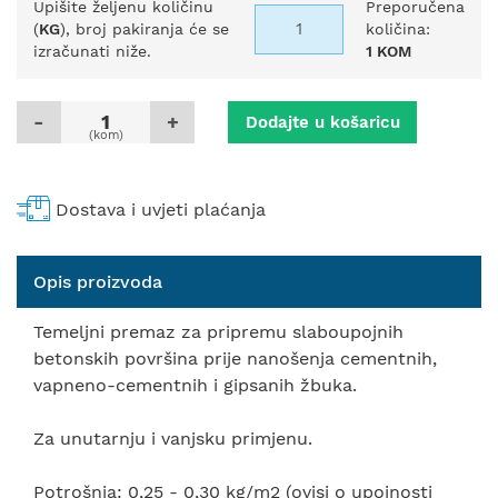
Upišite željenu količinu
Preporučena
(
KG
), broj pakiranja će se
količina:
izračunati niže.
1 KOM
-
+
Dodajte u košaricu
(kom)
Dostava i uvjeti plaćanja
Opis proizvoda
Temeljni premaz za pripremu slaboupojnih
betonskih površina prije nanošenja cementnih,
vapneno-cementnih i gipsanih žbuka.
Za unutarnju i vanjsku primjenu.
Potrošnja: 0,25 - 0,30 kg/m2 (ovisi o upojnosti