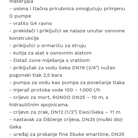
materijala
- usisna i tlačna prirubnica omogućuju primjenu
D pumpe
- vratilo G4 ravno
- prekidači i priključci se nalaze unutar osnovne
konstrukcije
- priključci u ormariću za struju
- kutija za alat s osnovnim alatom
- čistač zone miješanja s vratilom
- priključak za vodu Geka DN19 (3/4") nužan
pogonski tlak 2,5 bara
- pumpa za vodu kao pumpa za povećanje tlaka
- mjerač protoka vode 100 – 1.000 l/h
- crijevo za mort, RONDO DN25 – 10 m, s
hidrauličnim spojnicama
- crijevo za zrak, DN12 (1/2") Ewo/Geka – 11 m
- nastavak za čišćenje crijeva, DN25 (muški dio)
Geka
- uređaj za prskanje fine žbuke smartline, DN25