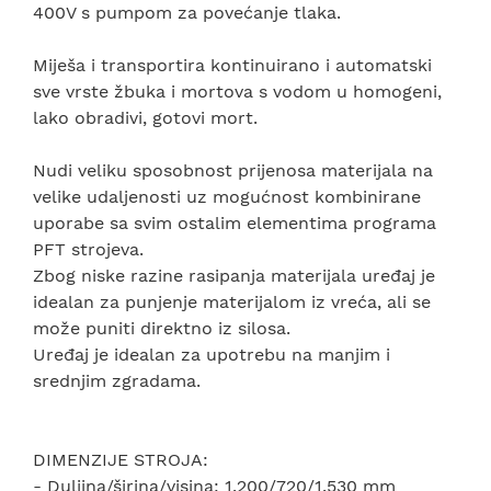
400V s pumpom za povećanje tlaka.
Miješa i transportira kontinuirano i automatski
sve vrste žbuka i mortova s vodom u homogeni,
lako obradivi, gotovi mort.
Nudi veliku sposobnost prijenosa materijala na
velike udaljenosti uz mogućnost kombinirane
uporabe sa svim ostalim elementima programa
PFT strojeva.
Zbog niske razine rasipanja materijala uređaj je
idealan za punjenje materijalom iz vreća, ali se
može puniti direktno iz silosa.
Uređaj je idealan za upotrebu na manjim i
srednjim zgradama.
DIMENZIJE STROJA:
- Duljina/širina/visina: 1.200/720/1.530 mm