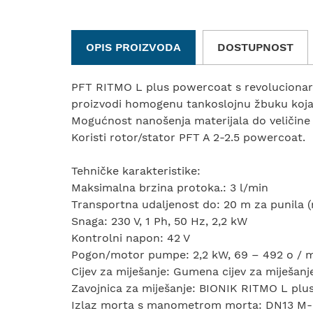
OPIS PROIZVODA
DOSTUPNOST
PFT RITMO L plus powercoat s revolucionar
proizvodi homogenu tankoslojnu žbuku koja
Mogućnost nanošenja materijala do veličine
Koristi rotor/stator PFT A 2-2.5 powercoat.
Tehničke karakteristike:
Maksimalna brzina protoka.: 3 l/min
Transportna udaljenost do: 20 m za punila 
Snaga: 230 V, 1 Ph, 50 Hz, 2,2 kW
Kontrolni napon: 42 V
Pogon/motor pumpe: 2,2 kW, 69 – 492 o / 
Cijev za miješanje: Gumena cijev za miješan
Zavojnica za miješanje: BIONIK RITMO L plu
Izlaz morta s manometrom morta: DN13 M-