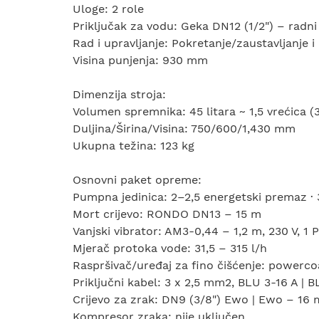
Uloge: 2 role
Priključak za vodu: Geka DN12 (1/2") – radni
Rad i upravljanje: Pokretanje/zaustavljanje 
Visina punjenja: 930 mm
Dimenzija stroja:
Volumen spremnika: 45 litara ~ 1,5 vrećica (
Duljina/Širina/Visina: 750/600/1,430 mm
Ukupna težina: 123 kg
Osnovni paket opreme:
Pumpna jedinica: 2–2,5 energetski premaz · 3
Mort crijevo: RONDO DN13 – 15 m
Vanjski vibrator: AM3-0,44 – 1,2 m, 230 V, 1 
Mjerač protoka vode: 31,5 – 315 l/h
Raspršivač/uređaj za fino čišćenje: powerc
Priključni kabel: 3 x 2,5 mm2, BLU 3-16 A | 
Crijevo za zrak: DN9 (3/8") Ewo | Ewo – 16 
Kompresor zraka: nije uključen