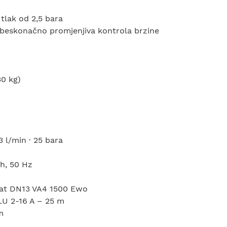
 tlak od 2,5 bara
i beskonačno promjenjiva kontrola brzine
30 kg)
 l/min · 25 bara
Ph, 50 Hz
oat DN13 VA4 1500 Ewo
BLU 2-16 A – 25 m
m