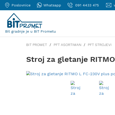
Poslovnice
Whatsapp
091 4433 475
Bit gradnje je u BiT Prometu
BIT PROMET
PFT ASORTIMAN
PFT STROJEVI
Stroj za gletanje RITM