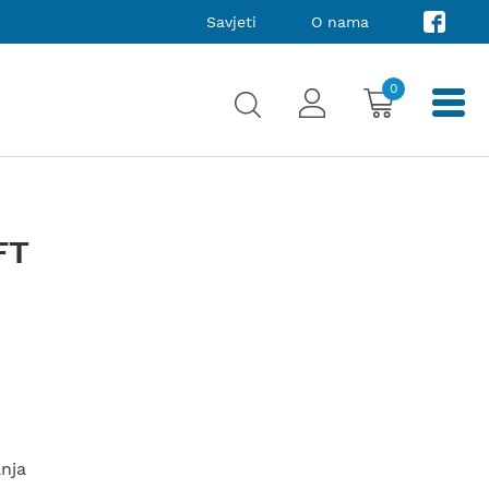
Savjeti
O nama
0
FT
anja