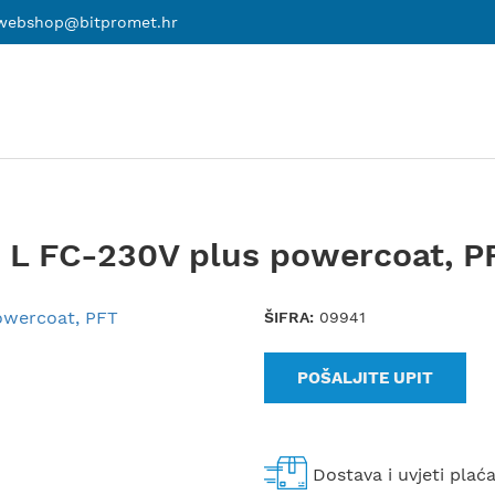
webshop@bitpromet.hr
O L FC-230V plus powercoat, P
ŠIFRA:
09941
POŠALJITE UPIT
Dostava i uvjeti plać