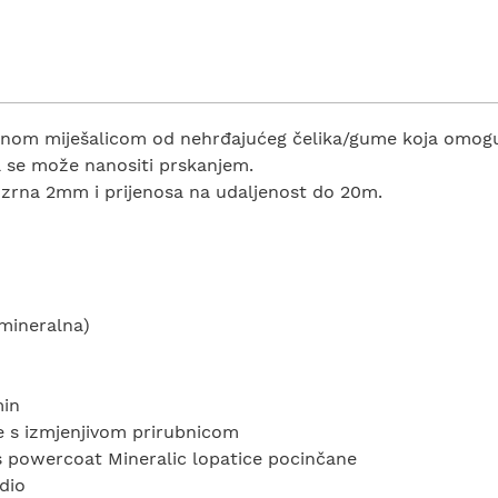
nom miješalicom od nehrđajućeg čelika/gume koja omoguć
 se može nanositi prskanjem.
 zrna 2mm i prijenosa na udaljenost do 20m.
(mineralna)
min
je s izmjenjivom prirubnicom
s powercoat Mineralic lopatice pocinčane
dio