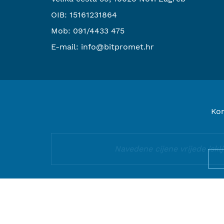
OIB: 15161231864
Mob:
091/4433 475
E-mail:
info@bitpromet.hr
Kor
Navedene cijene vrijede isk
© 2000-2026 BIT PROMET d.o.o.