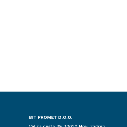
BIT PROMET D.O.O.
Velika cesta 39, 10020 Novi Zagreb