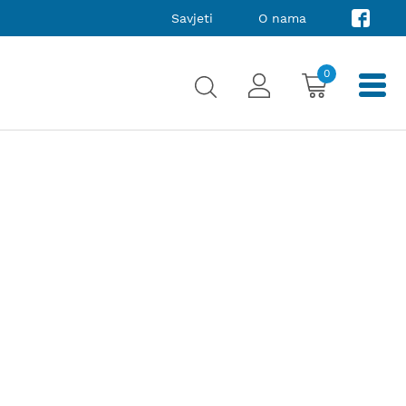
Savjeti
O nama
0