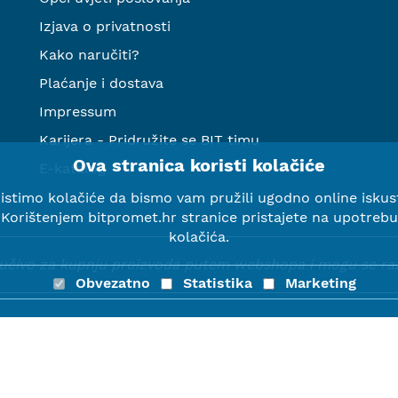
Izjava o privatnosti
Kako naručiti?
Plaćanje i dostava
Impressum
Karijera - Pridružite se BIT timu
Ova stranica koristi kolačiće
E-katalog
istimo kolačiće da bismo vam pružili ugodno online iskus
Korištenjem bitpromet.hr stranice pristajete na upotrebu
kolačića.
ljučivo za kupnju proizvoda putem webshopa i mogu se razli
Obvezatno
Statistika
Marketing