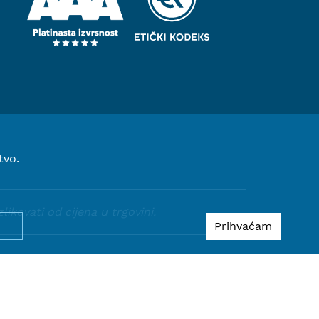
tvo.
kovati od cijena u trgovini.
Prihvaćam