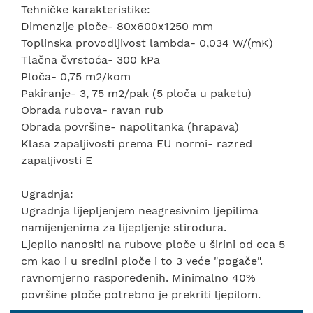
Tehničke karakteristike:
Dimenzije ploče- 80x600x1250 mm
Toplinska provodljivost lambda- 0,034 W/(mK)
Tlačna čvrstoća- 300 kPa
Ploča- 0,75 m2/kom
Pakiranje- 3, 75 m2/pak (5 ploča u paketu)
Obrada rubova- ravan rub
Obrada površine- napolitanka (hrapava)
Klasa zapaljivosti prema EU normi- razred
zapaljivosti E
Ugradnja:
Ugradnja lijepljenjem neagresivnim ljepilima
namijenjenima za lijepljenje stirodura.
Ljepilo nanositi na rubove ploče u širini od cca 5
cm kao i u sredini ploče i to 3 veće "pogače".
ravnomjerno raspoređenih. Minimalno 40%
površine ploče potrebno je prekriti ljepilom.