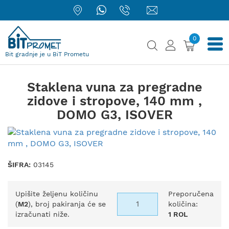
0
Bit gradnje je u BiT Prometu
Staklena vuna za pregradne
zidove i stropove, 140 mm ,
DOMO G3, ISOVER
ŠIFRA:
03145
Upišite željenu količinu
Preporučena
(
M2
), broj pakiranja će se
količina:
izračunati niže.
1 ROL