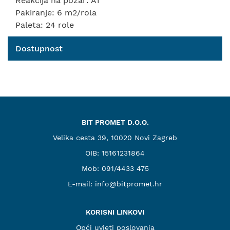
Reakcija na požar: A1
Pakiranje: 6 m2/rola
Paleta: 24 role
Dostupnost
BIT PROMET D.O.O.
Velika cesta 39, 10020 Novi Zagreb
OIB: 15161231864
Mob:
091/4433 475
E-mail:
info@bitpromet.hr
KORISNI LINKOVI
Opći uvjeti poslovanja