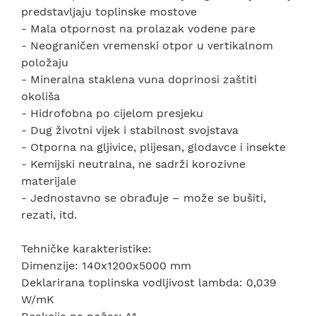
predstavljaju toplinske mostove
- Mala otpornost na prolazak vodene pare
- Neograničen vremenski otpor u vertikalnom
položaju
- Mineralna staklena vuna doprinosi zaštiti
okoliša
- Hidrofobna po cijelom presjeku
- Dug životni vijek i stabilnost svojstava
- Otporna na gljivice, plijesan, glodavce i insekte
- Kemijski neutralna, ne sadrži korozivne
materijale
- Jednostavno se obrađuje – može se bušiti,
rezati, itd.
Tehničke karakteristike:
Dimenzije: 140x1200x5000 mm
Deklarirana toplinska vodljivost lambda: 0,039
W/mK