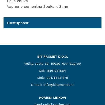
Laka žbuka
Vapneno cementna žbuka < 3 mm
Dostupnost
BIT PROMET D.O.O.
Velika cesta 39, 10020 Novi Zagreb
OIB: 15161231864
Mob:
091/4433 475
E-mail:
info@bitpromet.hr
KORISNI LINKOVI
Opći uvjeti poslovanja