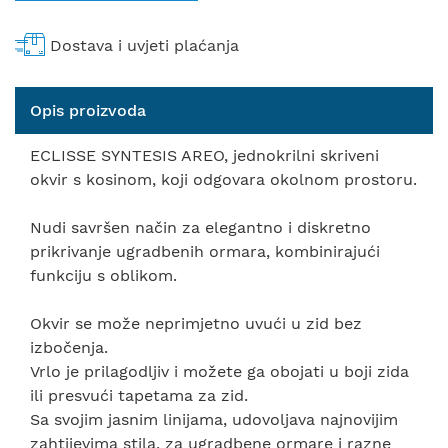
Dostava i uvjeti plaćanja
Opis proizvoda
ECLISSE SYNTESIS AREO, jednokrilni skriveni
okvir s kosinom, koji odgovara okolnom prostoru.
Nudi savršen način za elegantno i diskretno
prikrivanje ugradbenih ormara, kombinirajući
funkciju s oblikom.
Okvir se može neprimjetno uvući u zid bez
izbočenja.
Vrlo je prilagodljiv i možete ga obojati u boji zida
ili presvući tapetama za zid.
Sa svojim jasnim linijama, udovoljava najnovijim
zahtijevima stila, za ugradbene ormare i razne