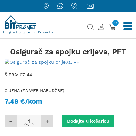
0
Bit gradnje je u BiT Prometu
Osigurač za spojku crijeva, PFT
ŠIFRA:
07144
CIJENA (ZA WEB NARUDŽBE)
7,48 €/kom
-
+
Dodajte u košaricu
(kom)