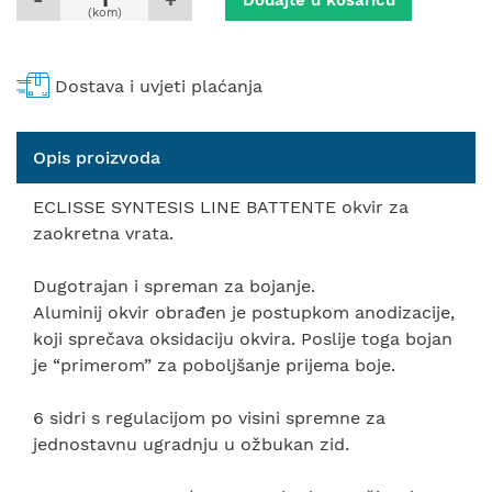
Dodajte u košaricu
(kom)
Dostava i uvjeti plaćanja
Opis proizvoda
ECLISSE SYNTESIS LINE BATTENTE okvir za
zaokretna vrata.
Dugotrajan i spreman za bojanje.
Aluminij okvir obrađen je postupkom anodizacije,
koji sprečava oksidaciju okvira. Poslije toga bojan
je “primerom” za poboljšanje prijema boje.
6 sidri s regulacijom po visini spremne za
jednostavnu ugradnju u ožbukan zid.