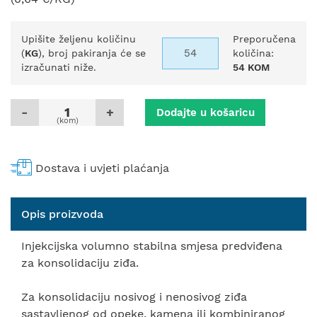
Upišite željenu količinu
Preporučena
(
KG
), broj pakiranja će se
količina:
izračunati niže.
54 KOM
-
+
Dodajte u košaricu
(kom)
Dostava i uvjeti plaćanja
Opis proizvoda
Injekcijska volumno stabilna smjesa predviđena
za konsolidaciju ziđa.
Za konsolidaciju nosivog i nenosivog ziđa
sastavljenog od opeke, kamena ili kombiniranog