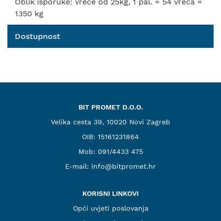
Oblik isporuke: vreće od 25kg, 1 pal. = 54 vreća =
1350 kg
Dostupnost
BIT PROMET D.O.O.
Velika cesta 39, 10020 Novi Zagreb
OIB: 15161231864
Mob:
091/4433 475
E-mail:
info@bitpromet.hr
KORISNI LINKOVI
Opći uvjeti poslovanja