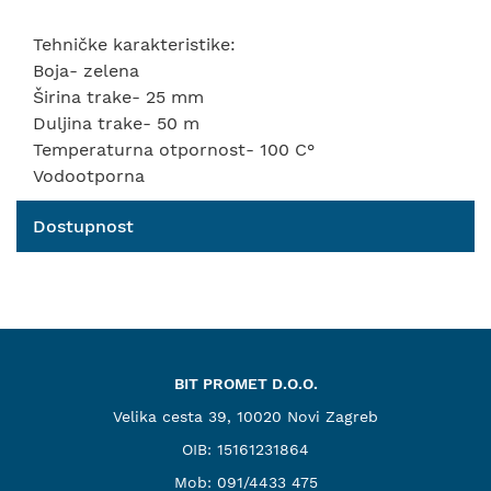
Tehničke karakteristike:
Boja- zelena
Širina trake- 25 mm
Duljina trake- 50 m
Temperaturna otpornost- 100 C°
Vodootporna
Dostupnost
BIT PROMET D.O.O.
Velika cesta 39, 10020 Novi Zagreb
OIB: 15161231864
Mob:
091/4433 475