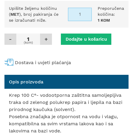
Upišite željenu količinu
Preporučena
(
MET
), broj pakiranja će
količina:
se izračunati niže.
1 KOM
-
+
Dodajte u košaricu
(kom)
Dostava i uvjeti plaćanja
Opis proizvoda
Krep 100 C°- vodootporna zaštitna samoljepljiva
traka od zelenog polukrep papira i ljepila na bazi
prirodnog kaučuka (solvent).
Posebna značajka je otpornost na vodu i vlagu,
kompatibilna sa svim vrstama lakova kao i sa
lakovima na bazi vode.