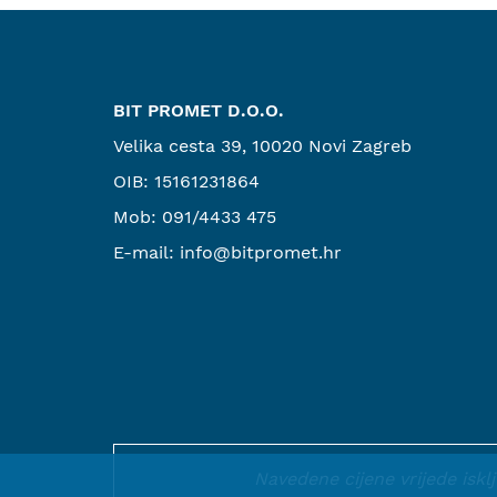
BIT PROMET D.O.O.
Velika cesta 39, 10020 Novi Zagreb
OIB: 15161231864
Mob:
091/4433 475
E-mail:
info@bitpromet.hr
Navedene cijene vrijede isk