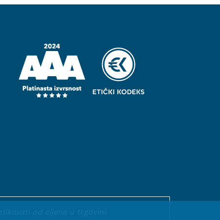
kovati od cijena u trgovini.