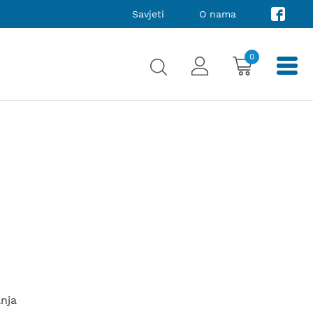
Savjeti
O nama
0
anja