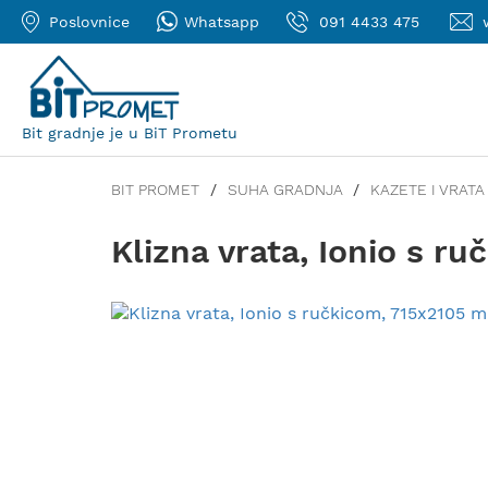
Poslovnice
Whatsapp
091 4433 475
Bit gradnje je u BiT Prometu
BIT PROMET
SUHA GRADNJA
KAZETE I VRATA
Klizna vrata, Ionio s 