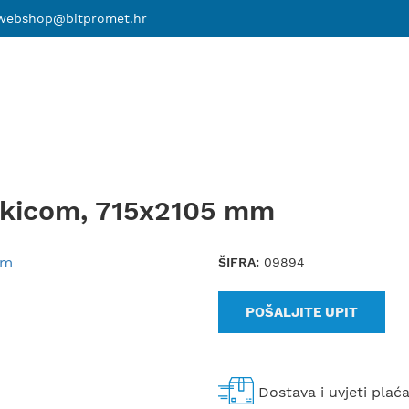
webshop@bitpromet.hr
ručkicom, 715x2105 mm
ŠIFRA:
09894
POŠALJITE UPIT
Dostava i uvjeti plać