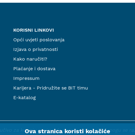
KORISNI LINKOVI
Opći uvjeti poslovanja
Izjava o privatnosti
Kako naručiti?
Plaćanje i dostava
Impressum
Karijera - Pridružite se BIT timu
E-katalog
ljučivo za kupnju proizvoda putem webshopa i mogu se razli
Ova stranica koristi kolačiće