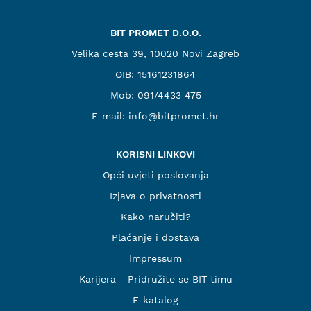
BIT PROMET D.O.O.
Velika cesta 39, 10020 Novi Zagreb
OIB: 15161231864
Mob:
091/4433 475
E-mail:
info@bitpromet.hr
KORISNI LINKOVI
Opći uvjeti poslovanja
Izjava o privatnosti
Kako naručiti?
Plaćanje i dostava
Impressum
Karijera - Pridružite se BIT timu
E-katalog