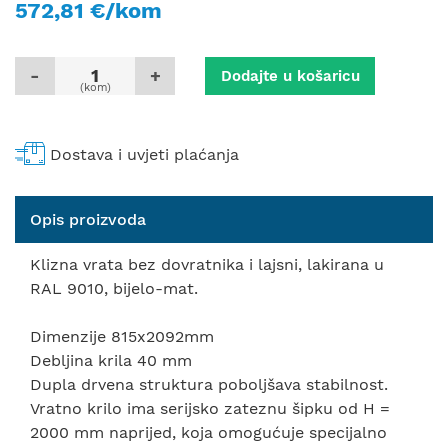
572,81 €/kom
-
+
Dodajte u košaricu
(kom)
Dostava i uvjeti plaćanja
Opis proizvoda
Klizna vrata bez dovratnika i lajsni, lakirana u
RAL 9010, bijelo-mat.
Dimenzije 815x2092mm
Debljina krila 40 mm
Dupla drvena struktura poboljšava stabilnost.
Vratno krilo ima serijsko zateznu šipku od H =
2000 mm naprijed, koja omogućuje specijalno