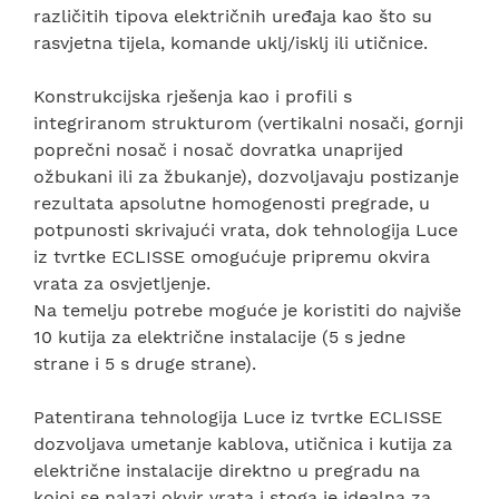
različitih tipova električnih uređaja kao što su
rasvjetna tijela, komande uklj/isklj ili utičnice.
Konstrukcijska rješenja kao i profili s
integriranom strukturom (vertikalni nosači, gornji
poprečni nosač i nosač dovratka unaprijed
ožbukani ili za žbukanje), dozvoljavaju postizanje
rezultata apsolutne homogenosti pregrade, u
potpunosti skrivajući vrata, dok tehnologija Luce
iz tvrtke ECLISSE omogućuje pripremu okvira
vrata za osvjetljenje.
Na temelju potrebe moguće je koristiti do najviše
10 kutija za električne instalacije (5 s jedne
strane i 5 s druge strane).
Patentirana tehnologija Luce iz tvrtke ECLISSE
dozvoljava umetanje kablova, utičnica i kutija za
električne instalacije direktno u pregradu na
kojoj se nalazi okvir vrata i stoga je idealna za