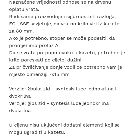
Naznačene vrijednosti odnose se na drvenu
oplatu vrata.
Radi same proizvodnje i sigurnostnih razloga,
ECLISSE savjetuje, da vratno krilo viri iz kazete
za 80 mm.
Ako je potrebno, stoper se može podesiti, da
promjenimo prolaz A.
Da se vrata potpuno uvuku u kazetu, potrebno je
krilo poreskati po cijeloj dužini
Za pričvrščivanje donje vodilice potrebno vam je
mjesto dimenzij: 7x15 mm
Verzije: žbuka zid - syntesis luce jednokrilna i
dvokrilna
Verzije: gips zid - syntesis luce jednokrilna i
dvokrilna
U cijenu nisu uključeni dodatni elementi koji se
mogu ugraditi u kazetu.