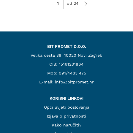
od 24
BIT PROMET D.O.O.
Velika cesta 39, 10020 Novi Zagreb
OIB: 15161231864
Mob:
091/4433 475
E-mail:
info@bitpromet.hr
KORISNI LINKOVI
Opći uvjeti poslovanja
Izjava o privatnosti
Kako naručiti?