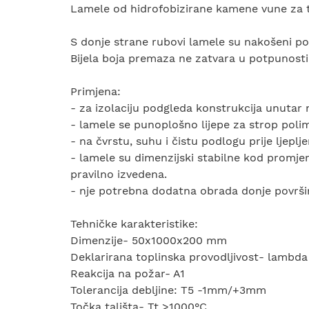
Lamele od hidrofobizirane kamene vune za to
S donje strane rubovi lamele su nakošeni pod 
Bijela boja premaza ne zatvara u potpunosti
Primjena:
- za izolaciju podgleda konstrukcija unutar 
- lamele se punoplošno lijepe za strop pol
- na čvrstu, suhu i čistu podlogu prije ljepl
- lamele su dimenzijski stabilne kod promje
pravilno izvedena.
- nje potrebna dodatna obrada donje površi
Tehničke karakteristike:
Dimenzije- 50x1000x200 mm
Deklarirana toplinska provodljivost- lamb
Reakcija na požar- A1
Tolerancija debljine: T5 -1mm/+3mm
Točka tališta- Tt >1000°C