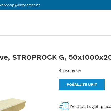
webshop@bitpromet.hr
pove, STROPROCK G, 50x1000
ŠIFRA:
12743
POŠALJITE UPIT
Dostava i uvjeti plać