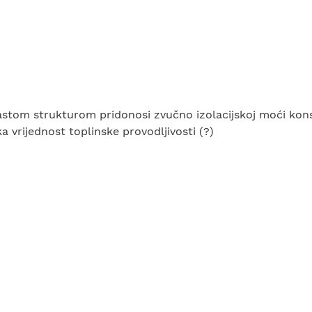
nastom strukturom pridonosi zvučno izolacijskoj moći kons
ka vrijednost toplinske provodljivosti (?)