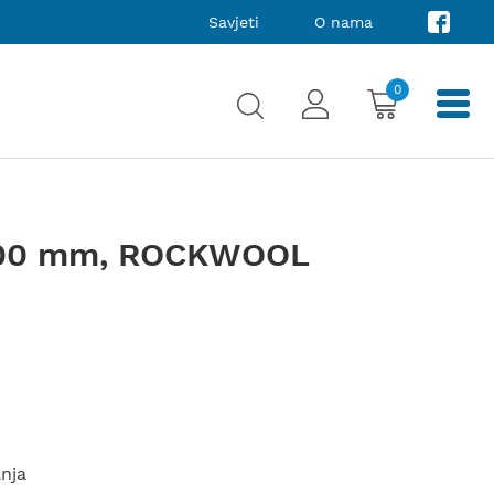
Savjeti
O nama
0
x200 mm, ROCKWOOL
anja