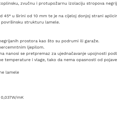
plinsku, zvučnu i protupožarnu izolaciju stropova negrij
45° u širini od 10 mm te je na cijeloj donjoj strani aplici
 površinsku strukturu lamele.
negrijanih prostora kao što su podrumi ili garaže.
imercemntnim ljepilom.
jena nanosi se pretpremaz za ujednačavanje upojnosti podlo
ne temperature i vlage, tako da nema opasnosti od pojave
ne lamele
da 0,037W/mK