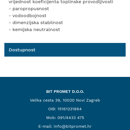
vrijednost koeficijenta toplinske provodljivosti
- paropropusnost
- vodoodbojnost
- dimenzijska stabilnost
- kemijska neutralnost
Dostupnost
BIT PROMET D.O.O.
Velika cesta 39, 10020 Novi Zagreb
OIB: 15161231864
Mob:
091/4433 475
E-mail:
info@bitpromet.hr