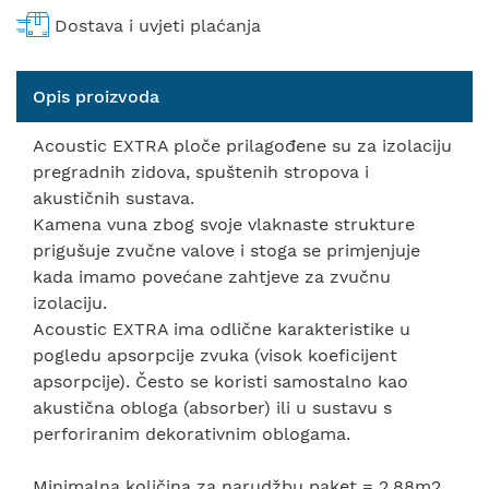
Dostava i uvjeti plaćanja
Opis proizvoda
Acoustic EXTRA ploče prilagođene su za izolaciju
pregradnih zidova, spuštenih stropova i
akustičnih sustava.
Kamena vuna zbog svoje vlaknaste strukture
prigušuje zvučne valove i stoga se primjenjuje
kada imamo povećane zahtjeve za zvučnu
izolaciju.
Acoustic EXTRA ima odlične karakteristike u
pogledu apsorpcije zvuka (visok koeficijent
apsorpcije). Često se koristi samostalno kao
akustična obloga (absorber) ili u sustavu s
perforiranim dekorativnim oblogama.
Minimalna količina za narudžbu paket = 2,88m2