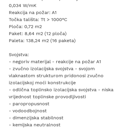
0,034 W/mK
Reakcija na požar: A1
Točka tališta: Tt > 1000°C
Ploča: 0,72 m2
Paket: 8,64 m2 (12 ploča)
Paleta: 138,24 m2 (16 paketa)
Svojstva:
- negoriv materijal - reakcije na požar A1
- zvučno izolacijska svojstva - svojom
vlaknastom strukturom pridonosi zvučno
izolacijskoj moći konstrukcije
- odlična toplinsko izolacijska svojstva - niska
vrijednost toplinske provodljivosti
- paropropusnost
- vodoodbojnost
- dimenzijska stabilnost
- kemijska neutralnost