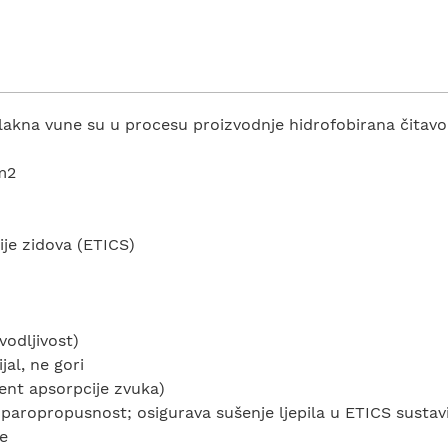
Vlakna vune su u procesu proizvodnje hidrofobirana čita
m2
ije zidova (ETICS)
vodljivost)
al, ne gori
jent apsorpcije zvuka)
 paropropusnost; osigurava sušenje ljepila u ETICS susta
e