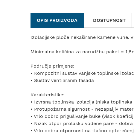
OPIS PROIZVODA
DOSTUPNOST
Izolacijske ploče nekaširane kamene vune. 
Minimalna količina za narudžbu paket = 1,8
Područje primjene:
• Kompozitni sustav vanjske toplinske izolac
• Sustav ventiliranih fasada
Karakteristike:
• Izvrsna toplinska izolacija (niska toplinska 
• Protupožarna sigurnost - nezapaljiv materij
• Vrlo dobro prigušivanje buke (visok koefici
• Nizak otpor prolasku vodene pare - dobra
• Vrlo dobra otpornost na tlačno opterećenj