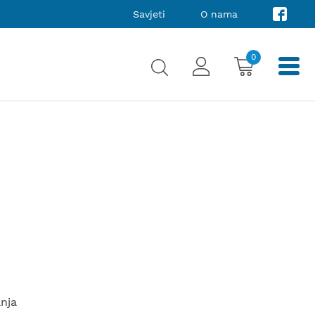
Savjeti
O nama
0
anja