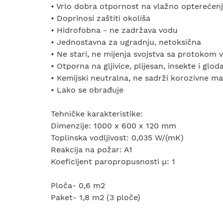
• Vrlo dobra otpornost na vlažno opterećen
• Doprinosi zaštiti okoliša
• Hidrofobna - ne zadržava vodu
• Jednostavna za ugradnju, netoksična
• Ne stari, ne mijenja svojstva sa protokom
• Otporna na gljivice, plijesan, insekte i glod
• Kemijski neutralna, ne sadrži korozivne ma
• Lako se obrađuje
Tehničke karakteristike:
Dimenzije: 1000 x 600 x 120 mm
Toplinska vodljivost: 0,035 W/(mK)
Reakcija na požar: A1
Koeficijent paropropusnosti µ: 1
Ploča- 0,6 m2
Paket- 1,8 m2 (3 ploče)