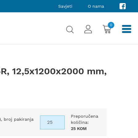
Savjeti
O nama
0
5R, 12,5x1200x2000 mm,
Preporučena
), broj pakiranja
količina:
25 KOM