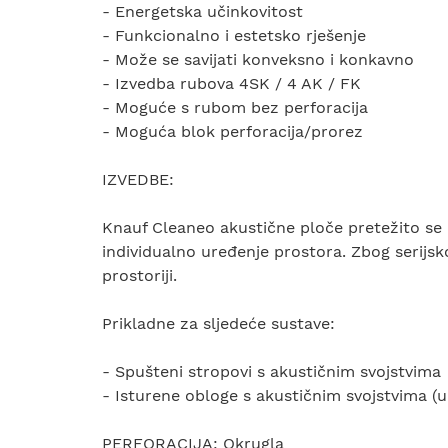
- Energetska učinkovitost
- Funkcionalno i estetsko rješenje
- Može se savijati konveksno i konkavno
- Izvedba rubova 4SK / 4 AK / FK
- Moguće s rubom bez perforacija
- Moguća blok perforacija/prorez
IZVEDBE:
Knauf Cleaneo akustične ploče pretežito se k
individualno uređenje prostora. Zbog serijsk
prostoriji.
Prikladne za sljedeće sustave:
- Spušteni stropovi s akustičnim svojstvima
- Isturene obloge s akustičnim svojstvima 
PERFORACIJA: Okrugla