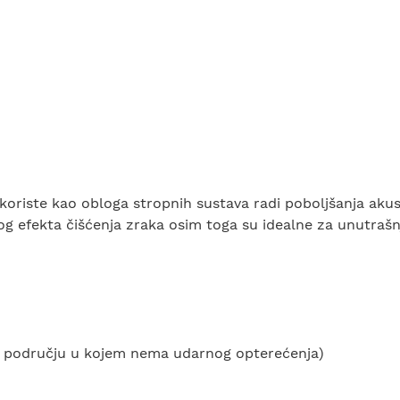
oriste kao obloga stropnih sustava radi poboljšanja akusti
og efekta čišćenja zraka osim toga su idealne za unutrašn
(u području u kojem nema udarnog opterećenja)