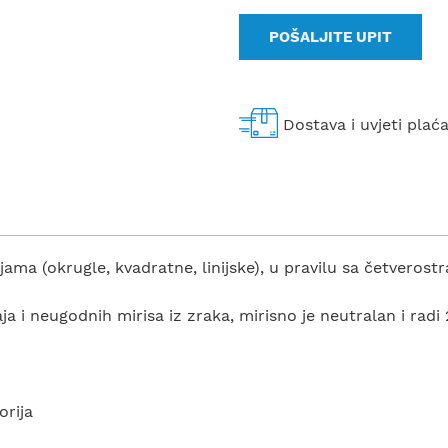
POŠALJITE UPIT
Dostava i uvjeti plać
ama (okrugle, kvadratne, linijske), u pravilu sa četveros
a i neugodnih mirisa iz zraka, mirisno je neutralan i radi
orija