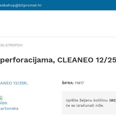
webshop@bitpromet.hr
NI STROPOVI
s perforacijama, CLEANEO 12/2
ŠIFRA:
11817
Upišite željenu količinu (
M2
će se izračunati niže.