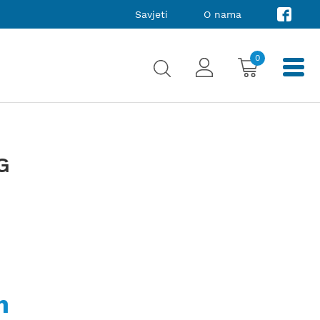
Savjeti
O nama
0
G
m