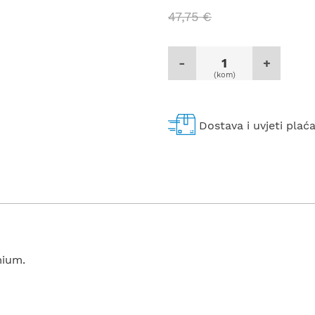
47,75 €
-
+
(kom)
Dostava i uvjeti plać
mium.