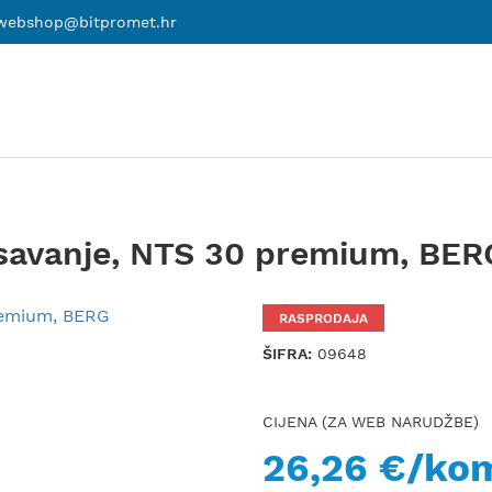
webshop@bitpromet.hr
isavanje, NTS 30 premium, BER
RASPRODAJA
ŠIFRA:
09648
CIJENA (ZA WEB NARUDŽBE)
26,26 €/ko