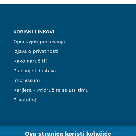
KORISNI LINKOVI
Opći uvjeti poslovanja
Izjava o privatnosti
Kako naručiti?
Plaćanje i dostava
Impressum
Karijera - Pridružite se BIT timu
E-katalog
ljučivo za kupnju proizvoda putem webshopa i mogu se razli
Ova stranica koristi kolačiće