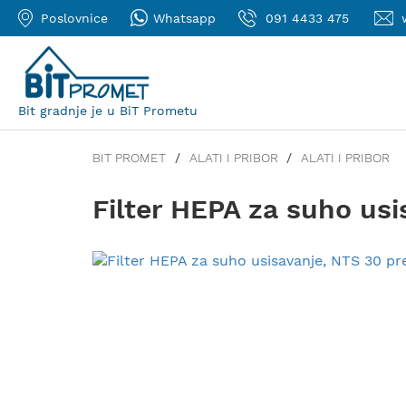
Poslovnice
Whatsapp
091 4433 475
Bit gradnje je u BiT Prometu
BIT PROMET
ALATI I PRIBOR
ALATI I PRIBOR
Filter HEPA za suho us