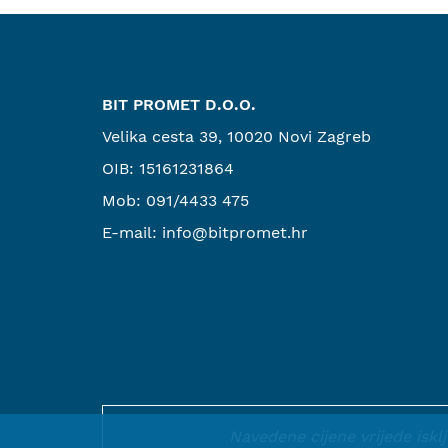
BIT PROMET D.O.O.
Velika cesta 39, 10020 Novi Zagreb
OIB: 15161231864
Mob:
091/4433 475
E-mail:
info@bitpromet.hr
Navedene cijene vrijede isk