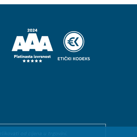
kovati od cijena u trgovini.