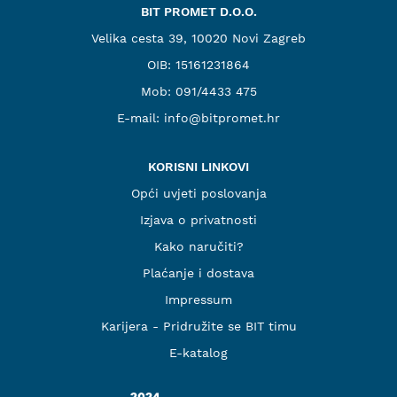
BIT PROMET D.O.O.
Velika cesta 39, 10020 Novi Zagreb
OIB: 15161231864
Mob:
091/4433 475
E-mail:
info@bitpromet.hr
KORISNI LINKOVI
Opći uvjeti poslovanja
Izjava o privatnosti
Kako naručiti?
Plaćanje i dostava
Impressum
Karijera - Pridružite se BIT timu
E-katalog