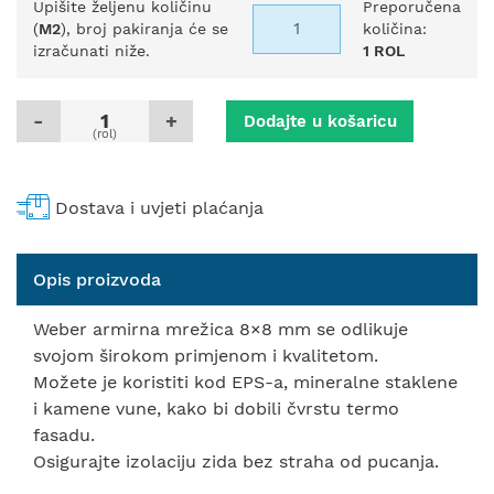
Upišite željenu količinu
Preporučena
(
M2
), broj pakiranja će se
količina:
izračunati niže.
1 ROL
-
+
Dodajte u košaricu
(rol)
Dostava i uvjeti plaćanja
Opis proizvoda
Weber armirna mrežica 8×8 mm se odlikuje
svojom širokom primjenom i kvalitetom.
Možete je koristiti kod EPS-a, mineralne staklene
i kamene vune, kako bi dobili čvrstu termo
fasadu.
Osigurajte izolaciju zida bez straha od pucanja.