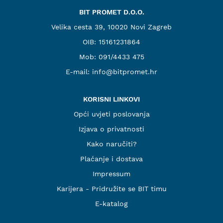
BIT PROMET D.O.O.
Velika cesta 39, 10020 Novi Zagreb
OIB: 15161231864
Mob:
091/4433 475
E-mail:
info@bitpromet.hr
KORISNI LINKOVI
Opći uvjeti poslovanja
Izjava o privatnosti
Kako naručiti?
Plaćanje i dostava
Impressum
Karijera - Pridružite se BIT timu
E-katalog