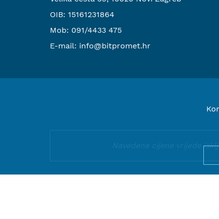
OIB: 15161231864
Mob:
091/4433 475
E-mail:
info@bitpromet.hr
Kor
Navedene cijene vrijede isk
© 2000-2026 BIT PROMET d.o.o.