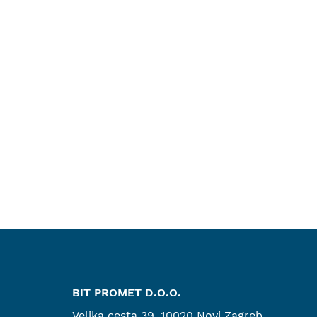
BIT PROMET D.O.O.
Velika cesta 39, 10020 Novi Zagreb