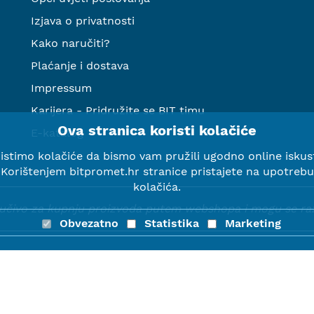
Izjava o privatnosti
Kako naručiti?
Plaćanje i dostava
Impressum
Karijera - Pridružite se BIT timu
Ova stranica koristi kolačiće
E-katalog
istimo kolačiće da bismo vam pružili ugodno online iskus
Korištenjem bitpromet.hr stranice pristajete na upotrebu
kolačića.
ljučivo za kupnju proizvoda putem webshopa i mogu se razli
Obvezatno
Statistika
Marketing