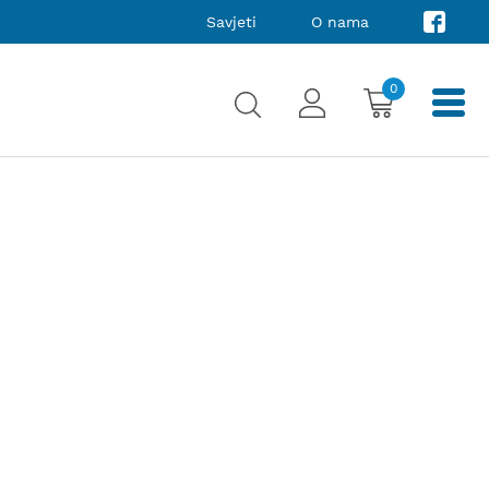
Savjeti
O nama
0