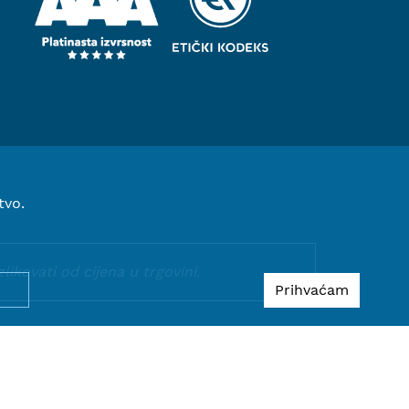
tvo.
kovati od cijena u trgovini.
Prihvaćam