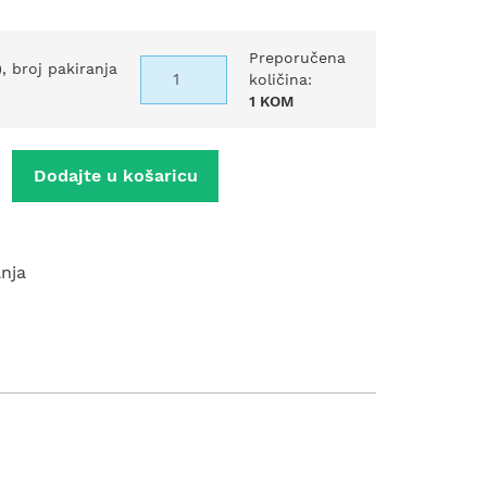
Preporučena
), broj pakiranja
količina:
1 KOM
Dodajte u košaricu
anja