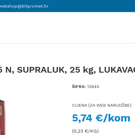
webshop@bitpromet.hr
5 N, SUPRALUK, 25 kg, LUKAVA
ŠIFRA:
12645
CIJENA (ZA WEB NARUDŽBE)
5,74 €/kom
(0,23 €/KG)