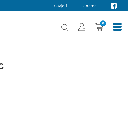
Savjeti
O nama
0
C