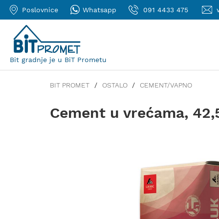
Poslovnice
Whatsapp
091 4433 475
Bit gradnje je u BiT Prometu
BIT PROMET
OSTALO
CEMENT/VAPNO
Cement u vrećama, 42,