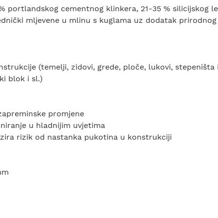
 % portlandskog cementnog klinkera, 21-35 % silicijskog l
ednički mljevene u mlinu s kuglama uz dodatak prirodnog 
ukcije (temelji, zidovi, grede, ploče, lukovi, stepeništa i
 blok i sl.)
 zapreminske promjene
niranje u hladnijim uvjetima
ira rizik od nastanka pukotina u konstrukciji
 mm