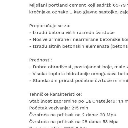
Miješani portland cement koji sadrži: 65-79
krečnjaka oznake L kao glavne sastojke, zaj
Preporučuje se za:
- Izradu betona viših razreda čvrstoće
- Nosive armirane i nearmirane betonske konstr
- Izradu sitnih betonskih elemenata (betonski
Prednosti:
- Dobra obradivost, postojanost boje, male
- Visoka toplota hidratacije omogućava beto
- Standardni prirast početne čvrtoće minimiz
Tehničke karakteristike:
Stabilnost zapremine po La Chatelieru: 1,1
Početak vezivanja: 215 min
Čvrstoća na pritisak na 2 dana: 20 Mpa
Čvrstoća na pritisak na 28 dana: 53 Mpa