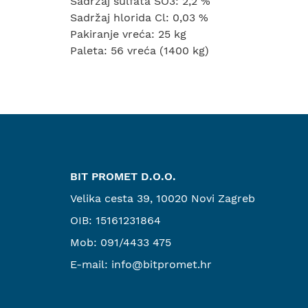
Sadržaj sulfata SO3: 2,2 %
Sadržaj hlorida Cl: 0,03 %
Pakiranje vreća: 25 kg
Paleta: 56 vreća (1400 kg)
BIT PROMET D.O.O.
Velika cesta 39, 10020 Novi Zagreb
OIB: 15161231864
Mob:
091/4433 475
E-mail:
info@bitpromet.hr