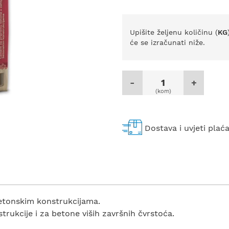
Upišite željenu količinu (
KG
će se izračunati niže.
-
+
(kom)
Dostava i uvjeti plać
etonskim konstrukcijama.
rukcije i za betone viših završnih čvrstoća.