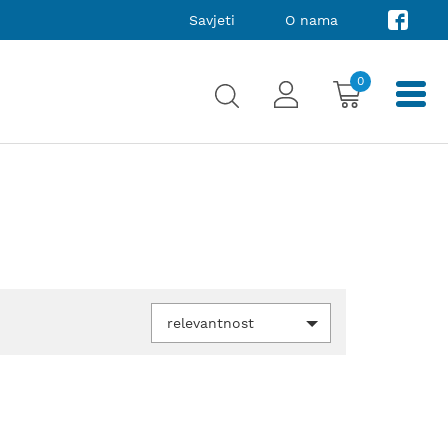
Savjeti
O nama
0
relevantnost