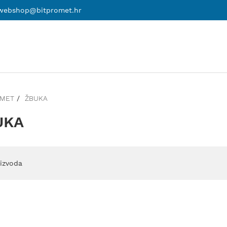
webshop@bitpromet.hr
OMET
ŽBUKA
UKA
izvoda