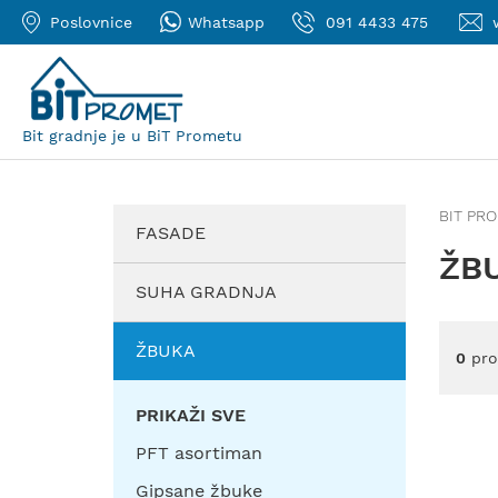
Poslovnice
Whatsapp
091 4433 475
Bit gradnje je u BiT Prometu
BIT PR
FASADE
ŽB
SUHA GRADNJA
ŽBUKA
0
pro
PRIKAŽI SVE
PFT asortiman
Gipsane žbuke