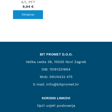
4/1, PFT
9,04 €
Detaljnije
BIT PROMET D.O.O.
Velika cesta 39, 10020 Novi Zagreb
OIB: 15161231864
Mob:
091/4433 475
E-mail:
info@bitpromet.hr
KORISNI LINKOVI
Opći uvjeti poslovanja