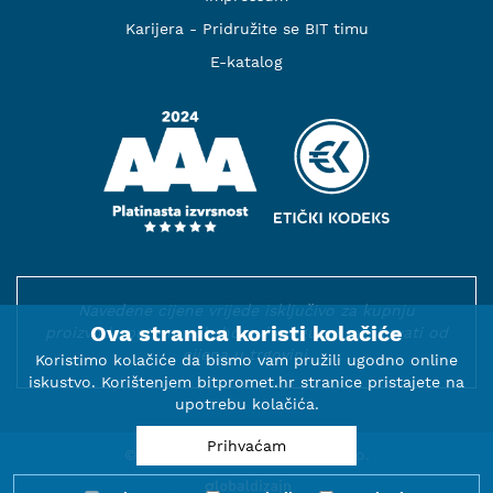
Karijera - Pridružite se BIT timu
E-katalog
Navedene cijene vrijede isključivo za kupnju
Ova stranica koristi kolačiće
proizvoda putem webshopa i mogu se razlikovati od
cijena u trgovini.
Koristimo kolačiće da bismo vam pružili ugodno online
iskustvo. Korištenjem bitpromet.hr stranice pristajete na
upotrebu kolačića.
Prihvaćam
© 2000-2026 BIT PROMET d.o.o.