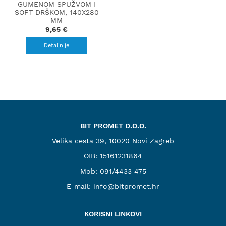
GUMENOM SPUŽVOM I
SOFT DRŠKOM, 140X280
MM
9,65 €
Detaljnije
BIT PROMET D.O.O.
Velika cesta 39, 10020 Novi Zagreb
OIB: 15161231864
Mob:
091/4433 475
E-mail:
info@bitpromet.hr
KORISNI LINKOVI