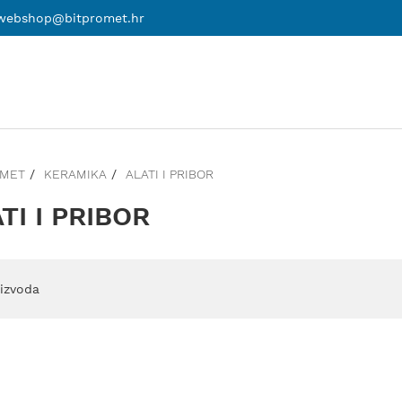
webshop@bitpromet.hr
OMET
KERAMIKA
ALATI I PRIBOR
TI I PRIBOR
izvoda