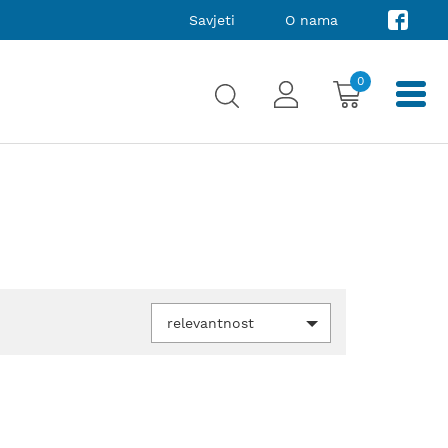
Savjeti
O nama
0
relevantnost