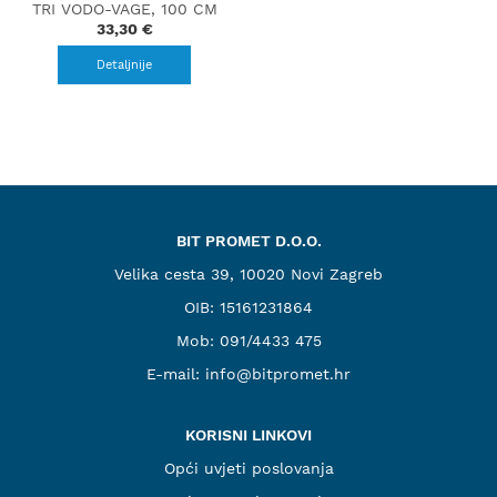
TRI VODO-VAGE, 100 CM
33,30 €
Detaljnije
BIT PROMET D.O.O.
Velika cesta 39, 10020 Novi Zagreb
OIB: 15161231864
Mob:
091/4433 475
E-mail:
info@bitpromet.hr
KORISNI LINKOVI
Opći uvjeti poslovanja