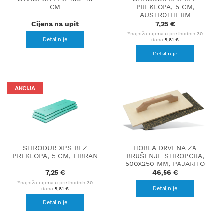
CM
PREKLOPA, 5 CM,
AUSTROTHERM
Cijena na upit
7,25 €
*najniža cijena u prethodnih 30
Detaljnije
dana
8,81 €
Detaljnije
AKCIJA
STIRODUR XPS BEZ
HOBLA DRVENA ZA
PREKLOPA, 5 CM, FIBRAN
BRUŠENJE STIROPORA,
500X250 MM, PAJARITO
7,25 €
46,56 €
*najniža cijena u prethodnih 30
Detaljnije
dana
8,81 €
Detaljnije